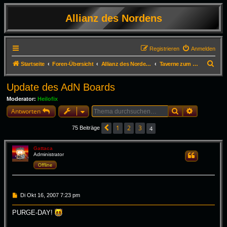
Allianz des Nordens
Registrieren
Anmelden
S
Startseite
Foren-Übersicht
Allianz des Nordens - die öffentlichen Foren
Taverne zum stinkenden Troll
u
Update des AdN Boards
c
Moderator:
Heilofix
h
Suche
Erweiterte
Antworten
e
1
2
3
4
75 Beiträge
Vorherige
Gattaca
Administrator
Zitieren
Offline
B
Di Okt 16, 2007 7:23 pm
e
i
PURGE-DAY!
t
r