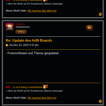
-> Aktiv bei WoW auf EU-Proudmoore (Allianz) unterwegs!
Meine WoW Gilde:
Wir machen den Weg frei
N
a
c
h
Gattaca
Administrator
Zitieren
o
b
Offline
e
n
Re: Update des AdN Boards
B
Sa Dez 23, 2023 4:37 pm
e
i
- Forensoftware und Theme geupdated
t
r
a
g
999
... is evil doing a handstand!
-> Aktiv bei WoW auf EU-Proudmoore (Allianz) unterwegs!
Meine WoW Gilde:
Wir machen den Weg frei
N
a