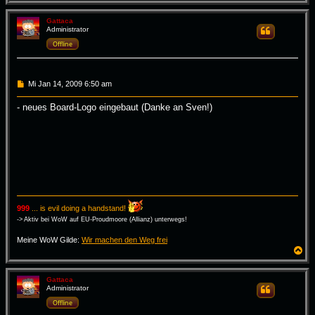
a
c
h
Gattaca
Administrator
Zitieren
o
b
Offline
e
n
B
Mi Jan 14, 2009 6:50 am
e
i
- neues Board-Logo eingebaut (Danke an Sven!)
t
r
a
g
999
... is evil doing a handstand!
-> Aktiv bei WoW auf EU-Proudmoore (Allianz) unterwegs!
Meine WoW Gilde:
Wir machen den Weg frei
N
a
c
h
Gattaca
Administrator
Zitieren
o
b
Offline
e