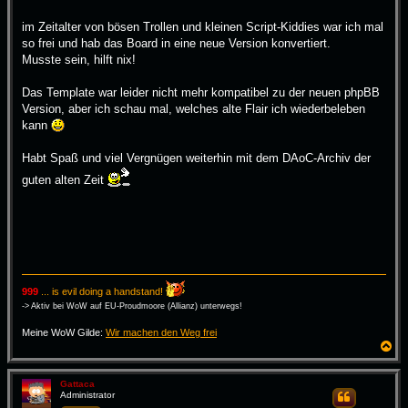
r
a
im Zeitalter von bösen Trollen und kleinen Script-Kiddies war ich mal
g
so frei und hab das Board in eine neue Version konvertiert.
Musste sein, hilft nix!
Das Template war leider nicht mehr kompatibel zu der neuen phpBB
Version, aber ich schau mal, welches alte Flair ich wiederbeleben
kann
Habt Spaß und viel Vergnügen weiterhin mit dem DAoC-Archiv der
guten alten Zeit
999
... is evil doing a handstand!
-> Aktiv bei WoW auf EU-Proudmoore (Allianz) unterwegs!
Meine WoW Gilde:
Wir machen den Weg frei
N
a
c
h
Gattaca
Administrator
Zitieren
o