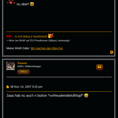
nu aber!
999
... is evil doing a handstand!
-> Aktiv bei WoW auf EU-Proudmoore (Allianz) unterwegs!
Meine WoW Gilde:
Wir machen den Weg frei
N
a
c
h
Tramiel
AdN | Gildenkrieger
Zitieren
o
b
Offline
e
n
B
Mi Nov 14, 2007 9:25 pm
e
i
Jaaa hab nu auch n button *vorfreudeindielufthüpf*
t
r
a
g