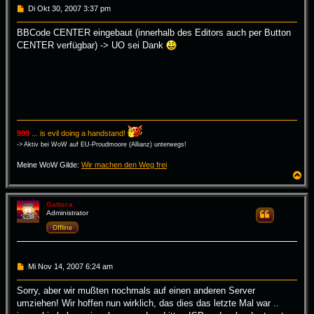
B
Di Okt 30, 2007 3:37 pm
e
i
BBCode CENTER eingebaut (innerhalb des Editors auch per Button
t
CENTER verfügbar) -> UO sei Dank
r
a
g
999
... is evil doing a handstand!
-> Aktiv bei WoW auf EU-Proudmoore (Allianz) unterwegs!
Meine WoW Gilde:
Wir machen den Weg frei
N
a
c
h
Gattaca
Administrator
Zitieren
o
b
Offline
e
n
B
Mi Nov 14, 2007 6:24 am
e
i
Sorry, aber wir mußten nochmals auf einen anderen Server
t
umziehen! Wir hoffen nun wirklich, das dies das letzte Mal war ..
r
a