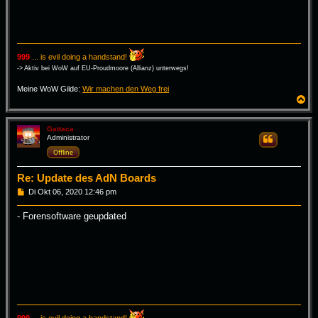
999
... is evil doing a handstand!
-> Aktiv bei WoW auf EU-Proudmoore (Allianz) unterwegs!
Meine WoW Gilde:
Wir machen den Weg frei
N
a
c
h
Gattaca
Administrator
Zitieren
o
b
Offline
e
n
Re: Update des AdN Boards
B
Di Okt 06, 2020 12:46 pm
e
i
- Forensoftware geupdated
t
r
a
g
999
... is evil doing a handstand!