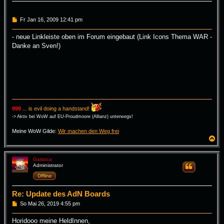
n
B
Fr Jan 16, 2009 12:41 pm
e
i
- neue Linkleiste oben im Forum eingebaut (Link Icons Thema WAR -
t
Danke an Sven!)
r
a
g
999
... is evil doing a handstand!
-> Aktiv bei WoW auf EU-Proudmoore (Allianz) unterwegs!
Meine WoW Gilde:
Wir machen den Weg frei
N
a
c
h
Gattaca
Administrator
Zitieren
o
b
Offline
e
n
Re: Update des AdN Boards
B
So Mai 26, 2019 4:55 pm
e
i
Horidooo meine HeldInnen,
t