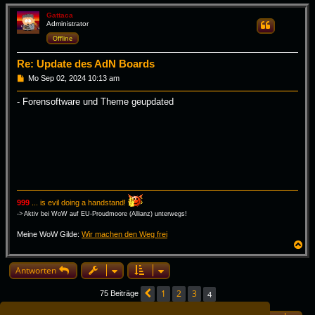
c
h
Gattaca
Administrator
Zitieren
o
b
Offline
e
n
Re: Update des AdN Boards
B
Mo Sep 02, 2024 10:13 am
e
i
- Forensoftware und Theme geupdated
t
r
a
g
999
... is evil doing a handstand!
-> Aktiv bei WoW auf EU-Proudmoore (Allianz) unterwegs!
Meine WoW Gilde:
Wir machen den Weg frei
N
a
c
Antworten
h
o
1
2
3
b
4
75 Beiträge
Vorherige
e
n