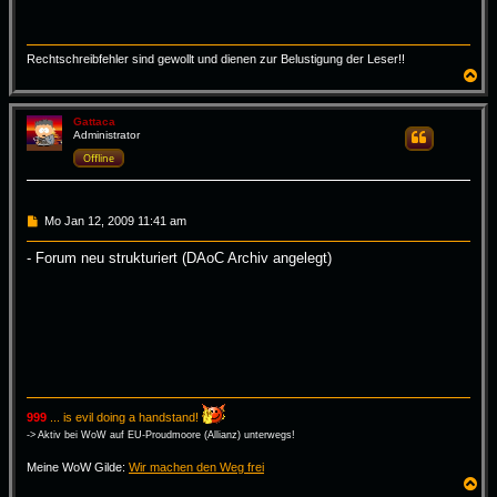
Rechtschreibfehler sind gewollt und dienen zur Belustigung der Leser!!
N
a
c
h
Gattaca
Administrator
Zitieren
o
b
Offline
e
n
B
Mo Jan 12, 2009 11:41 am
e
i
- Forum neu strukturiert (DAoC Archiv angelegt)
t
r
a
g
999
... is evil doing a handstand!
-> Aktiv bei WoW auf EU-Proudmoore (Allianz) unterwegs!
Meine WoW Gilde:
Wir machen den Weg frei
N