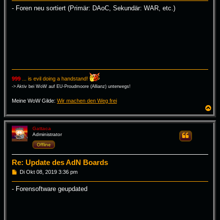
i
- Foren neu sortiert (Primär: DAoC, Sekundär: WAR, etc.)
t
r
a
g
999
... is evil doing a handstand!
-> Aktiv bei WoW auf EU-Proudmoore (Allianz) unterwegs!
Meine WoW Gilde:
Wir machen den Weg frei
N
a
c
h
Gattaca
Administrator
Zitieren
o
b
Offline
e
n
Re: Update des AdN Boards
B
Di Okt 08, 2019 3:36 pm
e
i
- Forensoftware geupdated
t
r
a
g