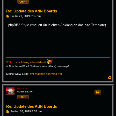
b
Offline
e
n
Re: Update des AdN Boards
B
So Jul 21, 2019 3:55 pm
e
i
- phpBB3 Style erneuert (in leichten Anklang an das alte Template)
t
r
a
g
999
... is evil doing a handstand!
-> Aktiv bei WoW auf EU-Proudmoore (Allianz) unterwegs!
Meine WoW Gilde:
Wir machen den Weg frei
N
a
c
h
Gattaca
Administrator
Zitieren
o
b
Offline
e
n
Re: Update des AdN Boards
B
Sa Aug 03, 2019 4:55 pm
e