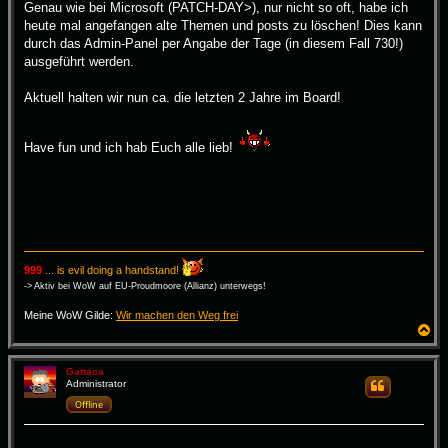
a
Genau wie bei Microsoft (PATCH-DAY>), nur nicht so oft, habe ich
g
heute mal angefangen alte Themen und posts zu löschen! Dies kann
durch das Admin-Panel per Angabe der Tage (in diesem Fall 730!)
ausgeführt werden.
Aktuell halten wir nun ca. die letzten 2 Jahre im Board!
Have fun und ich hab Euch alle lieb!
999
... is evil doing a handstand!
-> Aktiv bei WoW auf EU-Proudmoore (Allianz) unterwegs!
Meine WoW Gilde:
Wir machen den Weg frei
N
a
c
h
Gattaca
Administrator
Zitieren
o
b
Offline
e
n