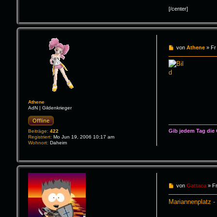
[/center]
B
von
Athene
»
Fr
e
i
t
r
a
g
Athene
AdN | Gildenkrieger
Offline
Gib jedem Tag die
Beiträge:
422
Registriert:
Mo Jun 19, 2006 10:17 am
Wohnort:
Daheim
B
von
Gattaca
»
F
e
i
Mariannenplatz 
t
r
a