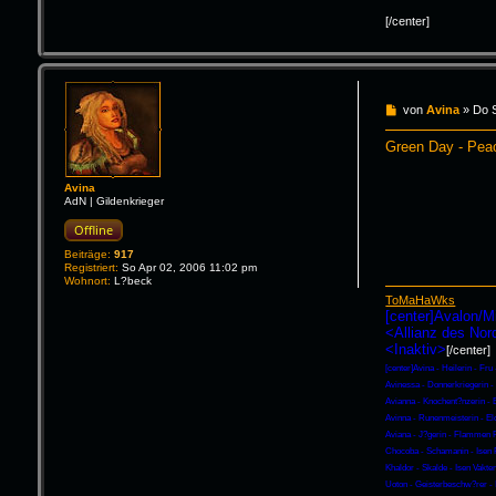
[/center]
B
von
Avina
»
Do 
e
i
Green Day - Pe
t
r
a
Avina
g
AdN | Gildenkrieger
Offline
Beiträge:
917
Registriert:
So Apr 02, 2006 11:02 pm
Wohnort:
L?beck
ToMaHaWks
[center]Avalon/M
<Allianz des No
<Inaktiv>
[/center]
[center]Avina - Heilerin - Fru
Avinessa - Donnerkriegerin 
Avianna - Knochent?nzerin - 
Avinna - Runenmeisterin - El
Aviana - J?gerin - Flammen 
Chocoba - Schamanin - Isen 
Khaldor - Skalde - Isen Vakten
Uoton - Geisterbeschw?rer - 