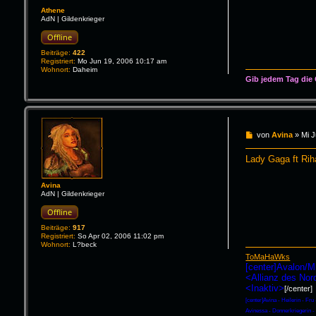
Athene
AdN | Gildenkrieger
Offline
Beiträge:
422
Registriert:
Mo Jun 19, 2006 10:17 am
Wohnort:
Daheim
Gib jedem Tag die
B
von
Avina
»
Mi J
e
i
Lady Gaga ft Rih
t
r
a
Avina
g
AdN | Gildenkrieger
Offline
Beiträge:
917
Registriert:
So Apr 02, 2006 11:02 pm
Wohnort:
L?beck
ToMaHaWks
[center]Avalon/M
<Allianz des No
<Inaktiv>
[/center]
[center]Avina - Heilerin - Fru
Avinessa - Donnerkriegerin 