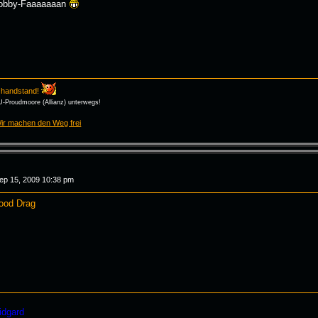
 Robby-Faaaaaaan
 a handstand!
U-Proudmoore (Allianz) unterwegs!
ir machen den Weg frei
Sep 15, 2009 10:38 pm
Good Drag
idgard