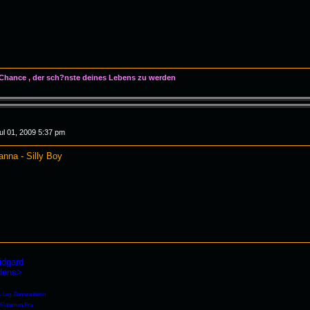
 Chance , der sch?nste deines Lebens zu werden
ul 01, 2009 5:37 pm
anna - Silly Boy
idgard
rdens>
 - Leg. Bannzauberin
- Flammen Fru