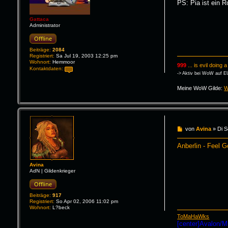
PS: Pia ist ein
g
Gattaca
Administrator
Offline
Beiträge:
2084
Registriert:
Sa Jul 19, 2003 12:25 pm
Wohnort:
Hemmoor
999
... is evil doing
Kontaktdaten:
-> Aktiv bei WoW auf E
K
o
n
Meine WoW Gilde:
W
t
a
k
t
d
a
B
von
Avina
»
Di 
t
e
e
i
n
Anberlin - Feel 
t
v
r
o
a
n
Avina
G
g
AdN | Gildenkrieger
a
t
Offline
t
a
Beiträge:
917
c
Registriert:
So Apr 02, 2006 11:02 pm
a
Wohnort:
L?beck
ToMaHaWks
[center]Avalon/M