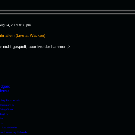
Aug 24, 2009 8:30 pm
ihr allein (Live at Wacken)
r nicht gespielt, aber live der hammer ;>
idgard
rdens>
 - Leg. Bannzauberin
- Flammen Fru
Elding Vakten
ding Fru
Fru
Fru
 - Leg. Alchimist
Isen Herra - Leg. Schneider