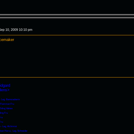
Sep 10, 2009 10:10 pm
acemaker
idgard
rdens>
 - Leg. Bannzauberin
- Flammen Fru
Elding Vakten
ding Fru
Fru
Fru
 - Leg. Alchimist
Isen Herra - Leg. Schneider