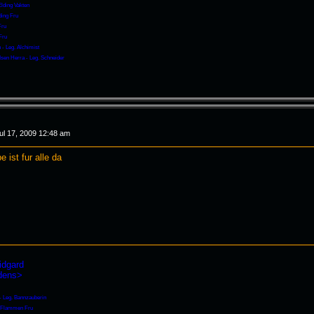
Elding Vakten
ding Fru
Fru
Fru
 - Leg. Alchimist
Isen Herra - Leg. Schneider
ul 17, 2009 12:48 am
 ist fur alle da
idgard
rdens>
 - Leg. Bannzauberin
- Flammen Fru