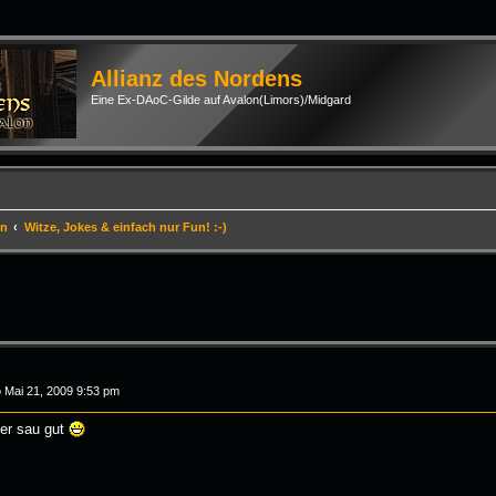
Allianz des Nordens
Eine Ex-DAoC-Gilde auf Avalon(Limors)/Midgard
en
Witze, Jokes & einfach nur Fun! :-)
rte Suche
 Mai 21, 2009 9:53 pm
ber sau gut