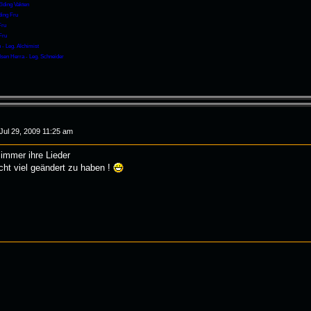
Elding Vakten
ding Fru
Fru
Fru
 - Leg. Alchimist
Isen Herra - Leg. Schneider
 Jul 29, 2009 11:25 am
immer ihre Lieder
icht viel geändert zu haben !