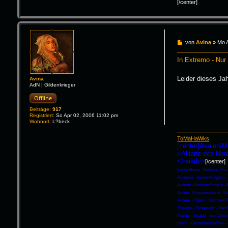
[/center]
B
von
Avina
»
Mo 
e
i
In Extremo - Nur 
t
r
a
Leider dieses Jah
Avina
g
AdN | Gildenkrieger
Offline
Beiträge:
917
Registriert:
So Apr 02, 2006 11:02 pm
Wohnort:
L?beck
ToMaHaWks
[center]Avalon/M
<Allianz des No
<Inaktiv>
[/center]
[center]Avina - Heilerin - Fru
Avinessa - Donnerkriegerin 
Avianna - Knochent?nzerin - 
Avinna - Runenmeisterin - El
Aviana - J?gerin - Flammen 
Chocoba - Schamanin - Isen 
Khaldor - Skalde - Isen Vakten
Uoton - Geisterbeschw?rer - 