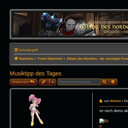
Schnellzugriff
Startseite
Foren-Übersicht
Allianz des Nordens - die sonstigen For
Musiktipp des Tages
Suche
Erweite
Antworten
B
von
Athene
»
Do
e
i
ist noch demo a
t
r
a
g