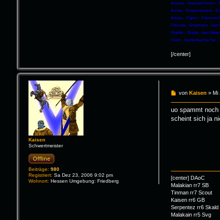
Avianna - Knochent?nzerin - 
Avinna - Runenmeisterin - El
Aviana - J?gerin - Flammen 
Chocoba - Schamanin - Isen 
Khaldor - Skalde - Isen Vakten
Uoton - Geisterbeschw?rer - 
[/center]
B
von
Kaisen
»
Mi
e
i
uo spammt noch 
t
scheint sich ja n
r
a
g
Kaisen
Schwertmeister
Offline
Beiträge:
980
Registriert:
Sa Dez 23, 2006 9:02 pm
[center] DAoC
Wohnort:
Hessen Umgebung: Friedberg
Malakian rr7 SB
Tinman rr7 Scout
Kaisen rr6 GB
Serpentez rr6 Skald
Malakain rr5 Svg