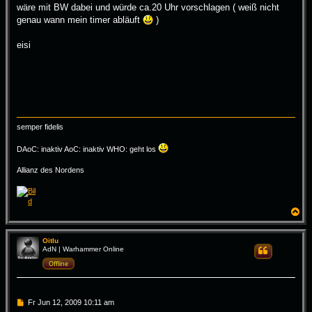
wäre mit BW dabei und würde ca.20 Uhr vorschlagen ( weiß nicht
genau wann mein timer abläuft
)
eisi
semper fidelis
DAoC: inaktiv AoC: inaktiv WHO: geht los
Allianz des Nordens
N
a
c
h
Oitlu
AdN | Warhammer Online
Zitieren
o
b
Offline
e
n
B
Fr Jun 12, 2009 10:11 am
e