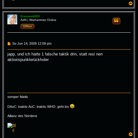
N
a
c
h
EismannHSV
AdN | Warhammer Online
Zitieren
o
b
Offline
e
n
B
So Jun 14, 2009 12:09 pm
e
i
japp, und ich hatte 1 falsche taktik drin, statt resi nen
t
aktionspunkterückholer
r
a
g
semper fidelis
DAoC: inaktiv AoC: inaktiv WHO: geht los
Allianz des Nordens
N