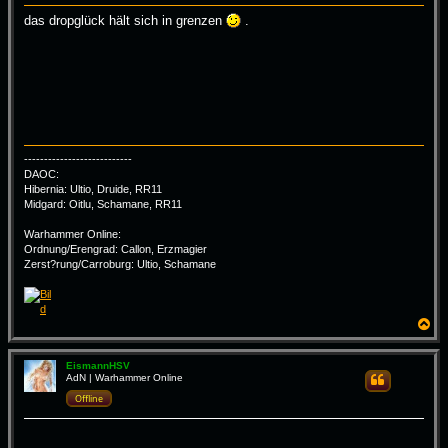
i
das dropglück hält sich in grenzen
.
t
r
a
g
---------------------------
DAOC:
Hibernia: Ultio, Druide, RR11
Midgard: Oitlu, Schamane, RR11
Warhammer Online:
Ordnung/Erengrad: Callon, Erzmagier
Zerst?rung/Carroburg: Ultio, Schamane
N
a
c
h
EismannHSV
AdN | Warhammer Online
Zitieren
o
b
Offline
e
n