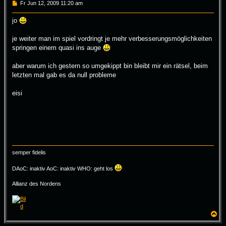
B
Fr Jun 12, 2009 11:20 am
e
i
jo
t
r
a
je weiter man im spiel vordringt je mehr verbesserungsmöglichkeiten
g
springen einem quasi ins auge
aber warum ich gestern so umgekippt bin bleibt mir ein rätsel, beim
letzten mal gab es da null probleme
eisi
semper fidelis
DAoC: inaktiv AoC: inaktiv WHO: geht los
Allianz des Nordens
N
a