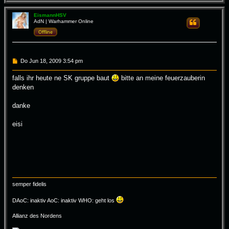
a
c
h
EismannHSV
AdN | Warhammer Online
Zitieren
o
b
Offline
e
n
B
Do Jun 18, 2009 3:54 pm
e
i
falls ihr heute ne SK gruppe baut
bitte an meine feuerzauberin
t
denken
r
a
g
danke
eisi
semper fidelis
DAoC: inaktiv AoC: inaktiv WHO: geht los
Allianz des Nordens