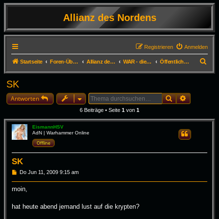
Allianz des Nordens
Registrieren
Anmelden
S
Startseite
Foren-Übersicht
Allianz des Nordens - die archivierten Foren
WAR - die Foren der Ally Legio Fortuna
Öffentliches Allianzforum
u
SK
c
Suche
Erweiterte
h
Antworten
e
6 Beiträge • Seite
1
von
1
EismannHSV
AdN | Warhammer Online
Zitieren
Offline
SK
B
Do Jun 11, 2009 9:15 am
e
i
moin,
t
r
a
hat heute abend jemand lust auf die krypten?
g