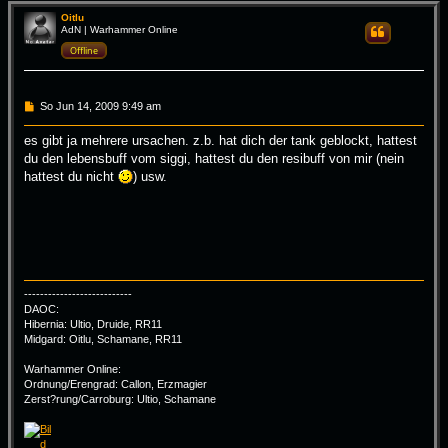
c
h
Oitlu
AdN | Warhammer Online
Zitieren
o
b
Offline
e
n
B
So Jun 14, 2009 9:49 am
e
i
es gibt ja mehrere ursachen. z.b. hat dich der tank geblockt, hattest
t
du den lebensbuff vom siggi, hattest du den resibuff von mir (nein
r
a
hattest du nicht
) usw.
g
---------------------------
DAOC:
Hibernia: Ultio, Druide, RR11
Midgard: Oitlu, Schamane, RR11
Warhammer Online:
Ordnung/Erengrad: Callon, Erzmagier
Zerst?rung/Carroburg: Ultio, Schamane