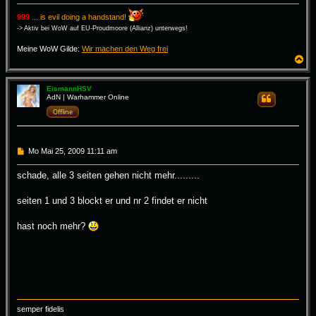
999
... is evil doing a handstand!
-> Aktiv bei WoW auf EU-Proudmoore (Allianz) unterwegs!
Meine WoW Gilde:
Wir machen den Weg frei
N
a
c
h
EismannHSV
AdN | Warhammer Online
Zitieren
o
b
Offline
e
n
B
Mo Mai 25, 2009 11:11 am
e
i
schade, alle 3 seiten gehen nicht mehr.........
t
r
a
seiten 1 und 3 blockt er und nr 2 findet er nicht
g
hast noch mehr?
semper fidelis