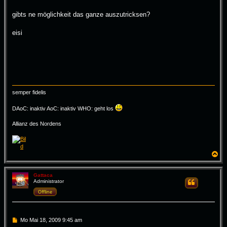
gibts ne möglichkeit das ganze auszutricksen?
eisi
semper fidelis
DAoC: inaktiv AoC: inaktiv WHO: geht los
Allianz des Nordens
N
a
c
h
Gattaca
Administrator
Zitieren
o
b
Offline
e
n
B
Mo Mai 18, 2009 9:45 am
e