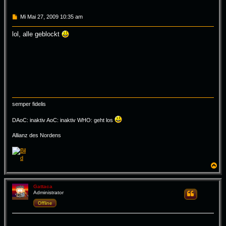
B
Mi Mai 27, 2009 10:35 am
e
i
lol, alle geblockt
t
r
a
g
semper fidelis
DAoC: inaktiv AoC: inaktiv WHO: geht los
Allianz des Nordens
N
a
c
h
Gattaca
Administrator
Zitieren
o
b
Offline
e
n