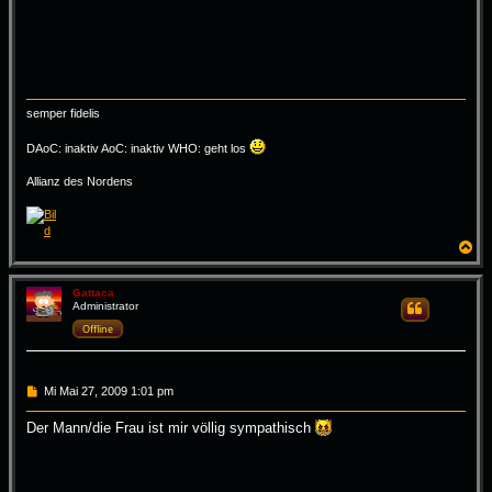
g
semper fidelis
DAoC: inaktiv AoC: inaktiv WHO: geht los
Allianz des Nordens
N
a
c
h
Gattaca
Administrator
Zitieren
o
b
Offline
e
n
B
Mi Mai 27, 2009 1:01 pm
e
i
Der Mann/die Frau ist mir völlig sympathisch
t
r
a
g