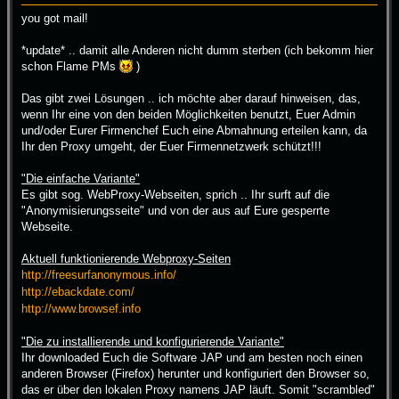
i
you got mail!
t
r
a
*update* .. damit alle Anderen nicht dumm sterben (ich bekomm hier
g
schon Flame PMs
)
Das gibt zwei Lösungen .. ich möchte aber darauf hinweisen, das,
wenn Ihr eine von den beiden Möglichkeiten benutzt, Euer Admin
und/oder Eurer Firmenchef Euch eine Abmahnung erteilen kann, da
Ihr den Proxy umgeht, der Euer Firmennetzwerk schützt!!!
"Die einfache Variante"
Es gibt sog. WebProxy-Webseiten, sprich .. Ihr surft auf die
"Anonymisierungsseite" und von der aus auf Eure gesperrte
Webseite.
Aktuell funktionierende Webproxy-Seiten
http://freesurfanonymous.info/
http://ebackdate.com/
http://www.browsef.info
"Die zu installierende und konfigurierende Variante"
Ihr downloaded Euch die Software JAP und am besten noch einen
anderen Browser (Firefox) herunter und konfiguriert den Browser so,
das er über den lokalen Proxy namens JAP läuft. Somit "scrambled"