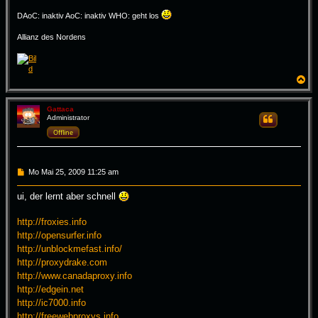
DAoC: inaktiv AoC: inaktiv WHO: geht los
Allianz des Nordens
N
a
c
h
Gattaca
Administrator
Zitieren
o
b
Offline
e
n
B
Mo Mai 25, 2009 11:25 am
e
i
ui, der lernt aber schnell
t
r
a
http://froxies.info
g
http://opensurfer.info
http://unblockmefast.info/
http://proxydrake.com
http://www.canadaproxy.info
http://edgein.net
http://ic7000.info
http://freewebproxys.info