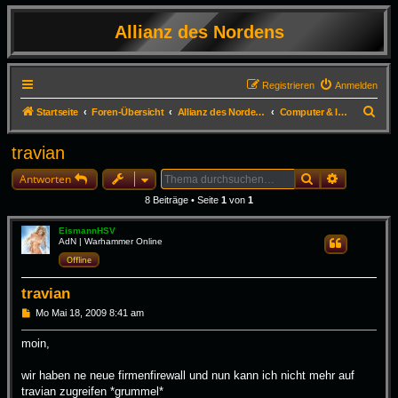
Allianz des Nordens
Registrieren
Anmelden
S
Startseite
Foren-Übersicht
Allianz des Nordens - die sonstigen Foren
Computer & Internet
u
travian
c
Suche
Erweiterte
h
Antworten
e
8 Beiträge • Seite
1
von
1
EismannHSV
AdN | Warhammer Online
Zitieren
Offline
travian
B
Mo Mai 18, 2009 8:41 am
e
i
moin,
t
r
a
wir haben ne neue firmenfirewall und nun kann ich nicht mehr auf
g
travian zugreifen *grummel*