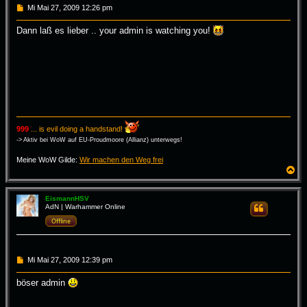
B
Mi Mai 27, 2009 12:26 pm
e
i
Dann laß es lieber .. your admin is watching you!
t
r
a
g
999
... is evil doing a handstand!
-> Aktiv bei WoW auf EU-Proudmoore (Allianz) unterwegs!
Meine WoW Gilde:
Wir machen den Weg frei
N
a
c
h
EismannHSV
AdN | Warhammer Online
Zitieren
o
b
Offline
e
n
B
Mi Mai 27, 2009 12:39 pm
e
i
böser admin
t
r
a