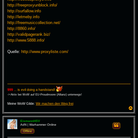
http://freeproxyunblock.info/
http://surfallow.info
http://letmeby.info
http://freemusiccollection.net/
http://8860.info/
http://validpagerank.biz/
http://www.5888.info/
Quelle:
http://www.proxyliste.com/
999
... is evil doing a handstand!
-> Aktiv bei WoW auf EU-Proudmoore (Allianz) unterwegs!
Meine WoW Gilde:
Wir machen den Weg frei
N
a
c
h
EismannHSV
AdN | Warhammer Online
Zitieren
o
b
Offline
e
n