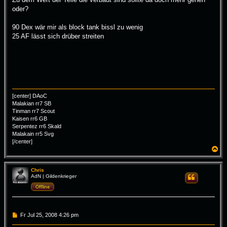
t
oder?
r
a
g
90 Dex wär mir als block tank bissl zu wenig
25 AF lässt sich drüber streiten
[center] DAoC
Malakian rr7 SB
Tinman rr7 Scout
Kaisen rr6 GB
Serpentez rr6 Skald
Malakain rr5 Svg
[/center]
N
a
c
h
Chris
AdN | Gildenkrieger
Zitieren
o
b
Offline
e
n
B
Fr Jul 25, 2008 4:26 pm
e