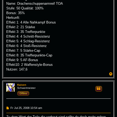
Name: Drachenschuppenarmreif TOA
Stufe: 50 Qualität: 100%
Bonus: 35%
Herkunft:
Effekt 1: 4 Alle Nahkampf Bonus
Effekt 2: 21 Stärke
Effekt 3: 35 Trefferpunkte
Effekt 4: 4 Schnitt-Resistenz
Effekt 5: 4 Schlag-Resistenz
Effekt 6: 4 Stoß-Resistenz
Effekt 7: 5 Stärke-Cap
Effekt 8: 35 Trefferpunkte-Cap
Effekt 9: 5 AF-Bonus
Effekt10: 2 Waffenstyle-Bonus
Nutzen: 147,6
N
a
c
h
Kaisen
Schwertmeister
Zitieren
o
b
Offline
e
n
B
Fr Jul 25, 2008 10:54 am
e
i
Zu dem Wert der Teile die verbaut sind sollte da doch mehr gehen