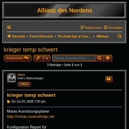
Allianz des Nordens
Registrieren
Anmelden
S
Startseite
Foren-Übersicht
The Dark Age of Camelot - Tips&Tricks und Templates
Wikinger
u
krieger temp schwert
c
Suche
Erweiterte
h
Antworten
e
3 Beiträge • Seite
1
von
1
Chris
AdN | Gildenkrieger
Zitieren
Offline
krieger temp schwert
B
Do Jul 24, 2008 7:00 pm
e
i
Moras Ausrüstungsplaner
t
http://moras.sourceforge.net
r
a
g
Konfiguration Report für