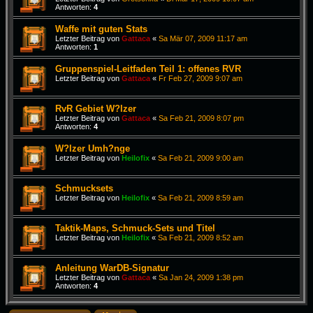
Antworten:
4
Waffe mit guten Stats
Letzter Beitrag von
Gattaca
«
Sa Mär 07, 2009 11:17 am
Antworten:
1
Gruppenspiel-Leitfaden Teil 1: offenes RVR
Letzter Beitrag von
Gattaca
«
Fr Feb 27, 2009 9:07 am
RvR Gebiet W?lzer
Letzter Beitrag von
Gattaca
«
Sa Feb 21, 2009 8:07 pm
Antworten:
4
W?lzer Umh?nge
Letzter Beitrag von
Heilofix
«
Sa Feb 21, 2009 9:00 am
Schmucksets
Letzter Beitrag von
Heilofix
«
Sa Feb 21, 2009 8:59 am
Taktik-Maps, Schmuck-Sets und Titel
Letzter Beitrag von
Heilofix
«
Sa Feb 21, 2009 8:52 am
Anleitung WarDB-Signatur
Letzter Beitrag von
Gattaca
«
Sa Jan 24, 2009 1:38 pm
Antworten:
4