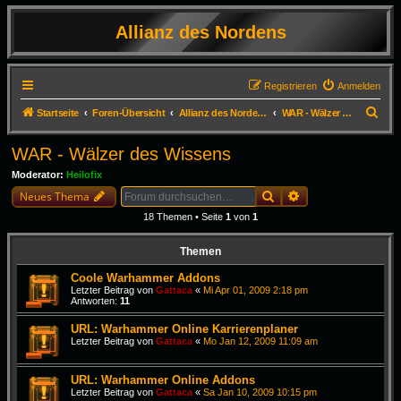
Allianz des Nordens
Registrieren
Anmelden
S
Startseite
Foren-Übersicht
Allianz des Nordens - die archivierten Foren
WAR - Wälzer des Wissens
u
WAR - Wälzer des Wissens
c
Moderator:
Heilofix
h
Suche
Erweiterte Suche
Neues Thema
e
18 Themen • Seite
1
von
1
Themen
Coole Warhammer Addons
Letzter Beitrag von
Gattaca
«
Mi Apr 01, 2009 2:18 pm
Antworten:
11
URL: Warhammer Online Karrierenplaner
Letzter Beitrag von
Gattaca
«
Mo Jan 12, 2009 11:09 am
URL: Warhammer Online Addons
Letzter Beitrag von
Gattaca
«
Sa Jan 10, 2009 10:15 pm