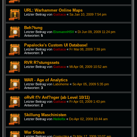
URL: Warhammer Online Maps
Letzter Beitrag von
Gattaca
«
Sa Jan 10, 2009 7:54 pm
Beh?tung
Letzter Beitrag von
EismannHSV
«
Di Jun 09, 2009 11:24 pm
Antworten:
5
Papalocke's Custom UI Database!
Letzter Beitrag von
Gattaca
«
Fr Mai 08, 2009 7:39 pm
Antworten:
3
RVR R?stungssets
Letzter Beitrag von
Gattaca
«
Mi Apr 08, 2009 10:52 am
WAR - Age of Analytics
Letzter Beitrag von
Laboheme
«
So Apr 05, 2009 5:35 pm
Antworten:
3
oRvR f?r Anf?nger (ab Level 10/11)
Letzter Beitrag von
Gattaca
«
Fr Apr 03, 2009 1:43 pm
Antworten:
2
Skillung Maschinisten
Letzter Beitrag von
Heilofix
«
Do Apr 02, 2009 10:44 am
War Status
Letzter Beitrag von
Gretschka
«
Di Mär 17, 2009 10:07 am