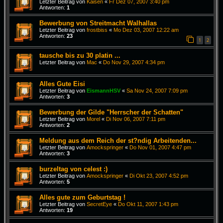
Letzter Beitrag von
Kaisen
«
Fr Dez 07, 2007 3:40 pm
Antworten:
1
Bewerbung von Streitmacht Walhallas
Letzter Beitrag von
frostbiss
«
Mo Dez 03, 2007 12:22 am
Antworten:
23
1
2
tausche bis zu 30 platin ...
Letzter Beitrag von
Mac
«
Do Nov 29, 2007 4:34 pm
Alles Gute Eisi
Letzter Beitrag von
EismannHSV
«
Sa Nov 24, 2007 7:09 pm
Antworten:
3
Bewerbung der Gilde "Herrscher der Schatten"
Letzter Beitrag von
Morel
«
Di Nov 06, 2007 7:11 pm
Antworten:
2
Meldung aus dem Reich der st?ndig Arbeitenden...
Letzter Beitrag von
Amockspringer
«
Do Nov 01, 2007 4:47 pm
Antworten:
3
burzeltag von celest :)
Letzter Beitrag von
Amockspringer
«
Di Okt 23, 2007 4:52 pm
Antworten:
5
Alles gute zum Geburtstag !
Letzter Beitrag von
SecretEye
«
Do Okt 11, 2007 1:43 pm
Antworten:
19