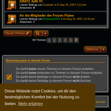
GRATZ AdN !!!!
Letzter Beitrag von
Gaander
«
Di Sep 25, 2007 2:21 pm
Antworten:
9
An die Mitglieder der Frozen Flame
Letzter Beitrag von
EismannHSV
«
Do Aug 16, 2007 12:45 pm
Antworten:
7
Neues Thema
2
3
4
5
1
90 Themen
Nächste
Gehe zu
Berechtigungen in diesem Forum
Du darfst
keine
neuen Themen in diesem Forum erstellen.
Du darfst
keine
Antworten zu Themen in diesem Forum erstellen.
Du darfst deine Beiträge in diesem Forum
nicht
ändern.
Du darfst deine Beiträge in diesem Forum
nicht
löschen.
Du darfst
keine
Dateianhänge in diesem Forum erstellen.
Diese Website nutzt Cookies, um dir den
bestmöglichen Komfort bei der Nutzung zu
Startseite
Foren-Übersicht
FAQ
Alle Cookies löschen
bieten.
Mehr erfahren