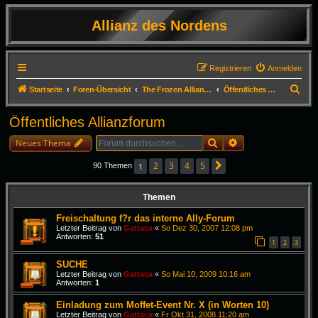
Allianz des Nordens
Registrieren
Anmelden
S
Startseite
Foren-Übersicht
The Frozen Alliance - The Dark Age of Camelot (DAoC)
Öffentliches Allianzforum
u
Öffentliches Allianzforum
c
Suche
Erweiterte Suche
h
Neues Thema
e
2
3
4
5
1
90 Themen
Nächste
Themen
Freischaltung f?r das interne Ally-Forum
Letzter Beitrag von
Gattaca
«
So Dez 30, 2007 12:08 pm
Antworten:
51
1
2
3
SUCHE
Letzter Beitrag von
Gattaca
«
So Mai 10, 2009 10:16 am
Antworten:
1
Einladung zum Moffet-Event Nr. X (in Worten 10)
Letzter Beitrag von
Gattaca
«
Fr Okt 31, 2008 11:20 am