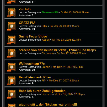
Antworten:
6
Zur Info
Letzter Beitrag von
EismannHSV
«
Di Mai 13, 2008 8:29 am
Antworten:
1
GRATZ PIA
Letzter Beitrag von
Oitlu
«
So Mär 23, 2008 9:45 am
Antworten:
10
Suche Feuer-Video
Letzter Beitrag von
Kaisen
«
Mi Feb 13, 2008 8:23 pm
screens von den neuen br?cken , t?rmen und keeps
Letzter Beitrag von
Chromson
«
Do Jan 17, 2008 6:52 am
Weihnachtsgr??e
Letzter Beitrag von
Silenoz
«
Mo Dez 24, 2007 9:55 pm
Antworten:
10
Item-Datenbank f?llen
Letzter Beitrag von
Pffft
«
Mo Dez 17, 2007 9:50 am
Antworten:
9
Habe ich durch Zufall gefunden
Letzter Beitrag von
Heliosos
«
Mi Dez 12, 2007 12:26 pm
Antworten:
5
uiuuiiuiuiii .. der Nikolaus war online!!!