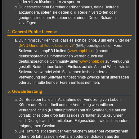
jederzeit zu löschen oder zu sperren.
Du gestattest dem Betreiber darüber hinaus, deine Beiträge
abzuändern, sofern sie gegen o. g. Regeln verstoßen oder
geeignet sind, dem Betreiber oder einem Dritten Schaden
zuzufügen.
4. General Public License
Du nimmst zur Kenntnis, dass es sich bei phpBB um eine unter der
„
GNU General Public License v2
“ (GPL) bereitgestellten Foren-
Software von phpBB Limited (
www.phpbb.com
) handelt;
deutschsprachige Informationen werden durch die
deutschsprachige Community unter
www.phpbb.de
zur Verfügung
gestellt. Beide haben keinen Einfluss auf die Art und Weise, wie die
Software verwendet wird. Sie können insbesondere die
Verwendung der Software für bestimmte Zwecke nicht untersagen
oder auf Inhalte fremder Foren Einfluss nehmen.
5. Gewährleistung
Der Betreiber haftet mit Ausnahme der Verletzung von Leben,
Körper und Gesundheit und der Verletzung wesentlicher
Vertragspflichten (Kardinalpflichten) nur für Schäden, die auf ein
vorsätzliches oder grob fahrlässiges Verhalten zurückzuführen
sind. Dies gilt auch für mittelbare Folgeschäden wie insbesondere
entgangenen Gewinn.
Die Haftung ist gegenüber Verbrauchern außer bei vorsätzlichem
oder grob fahrlässigem Verhalten oder bei Schäden aus der