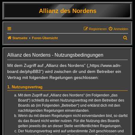
Allianz des Nordens
Registrieren
Anmelden
S
Startseite
Foren-Übersicht
u
c
Allianz des Nordens - Nutzungsbedingungen
h
Mit dem Zugriff auf „Allianz des Nordens“ („https://www.adn-
e
board.de/phpBB3“) wird zwischen dir und dem Betreiber ein
Vertrag mit folgenden Regelungen geschlossen:
1. Nutzungsvertrag
Mit dem Zugriff auf „Allianz des Nordens“ (im Folgenden „das
Board“) schließt du einen Nutzungsvertrag mit dem Betreiber des
Boards ab (im Folgenden „Betreiber“) und erklärst dich mit den
nachfolgenden Regelungen einverstanden.
Wenn du mit diesen Regelungen nicht einverstanden bist, so darfst
du das Board nicht weiter nutzen. Für die Nutzung des Boards
gelten jeweils die an dieser Stelle veröffentlichten Regelungen.
Der Nutzungsvertrag wird auf unbestimmte Zeit geschlossen und