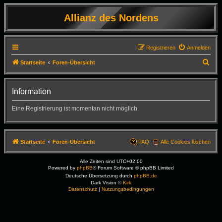
Allianz des Nordens
Registrieren
Anmelden
S
Startseite
Foren-Übersicht
u
c
Information
h
Eine Registrierung ist momentan nicht möglich.
e
Startseite
Foren-Übersicht
FAQ
Alle Cookies löschen
Alle Zeiten sind
UTC+02:00
Powered by
phpBB
® Forum Software © phpBB Limited
Deutsche Übersetzung durch
phpBB.de
Dark Vision ©
Kirk
Datenschutz
|
Nutzungsbedingungen