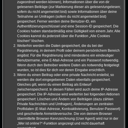
zugeordnet werden können), Informationen über die von dir
gelesenen Beiträge (zur Markierung dieser als gelesen/ungelesen;
sofern du nicht angemeldet bist) sowie Informationen über deine
Teilnahme an Umfragen (sofern du nicht angemeldet bist)
gespeichert. Ferner werden deine Benutzer-ID, ein
Authentifizierungsschlüssel und eine Session-ID gespeichert. Die
Cookies haben standardmäßig eine Gültigkeit von einem Jahr. Alle
Cookies kannst du jederzeit über die Funktion „Alle Cookies
löschen“ löschen.
Weiterhin werden die Daten gespeichert, die du bei der
Registrierung, in deinem Profil oder deinem persönlichem Bereich
angibst. Für die Registrierung sind mindestens ein eindeutiger
Benutzername, eine E-Mail-Adresse und ein Passwort notwendig.
Wenn durch den Betreiber weitere Daten als notwendig festgelegt
wurden, so ist dies für dich vor deren Eingabe ersichtlich.
Wenn du einen Beitrag oder eine private Nachricht erstellst, so
werden die dort eingegebenen Daten ebenfalls gespeichert.
Gleiches gilt, wenn du einen Beitrag als Entwurf
zwischenspeicherst. In diesen Fällen wird auch deine IP-Adresse
gespeichert. Die IP-Adresse wird weiterhin bei folgenden Aktionen
gespeichert: Löschen und Ändern von Beiträgen (dazu zählen
Private Nachrichten und Umfragen), Änderungen an zentralen
Profildaten (E-Mail-Adresse, Kontoaktivierung, Benutzer-Passwort)
und gescheiterte Anmeldeversuche. Die von deinem Browser
übermittelte Browser-Kennzeichnung (User Agent) wird nur in der
„Wer ist online?“-Funktion angezeigt und nicht dauerhaft