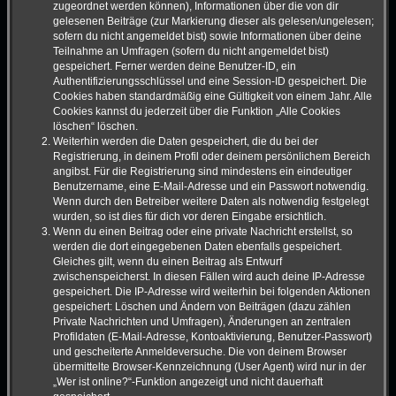
zugeordnet werden können), Informationen über die von dir
gelesenen Beiträge (zur Markierung dieser als gelesen/ungelesen;
sofern du nicht angemeldet bist) sowie Informationen über deine
Teilnahme an Umfragen (sofern du nicht angemeldet bist)
gespeichert. Ferner werden deine Benutzer-ID, ein
Authentifizierungsschlüssel und eine Session-ID gespeichert. Die
Cookies haben standardmäßig eine Gültigkeit von einem Jahr. Alle
Cookies kannst du jederzeit über die Funktion „Alle Cookies
löschen“ löschen.
Weiterhin werden die Daten gespeichert, die du bei der
Registrierung, in deinem Profil oder deinem persönlichem Bereich
angibst. Für die Registrierung sind mindestens ein eindeutiger
Benutzername, eine E-Mail-Adresse und ein Passwort notwendig.
Wenn durch den Betreiber weitere Daten als notwendig festgelegt
wurden, so ist dies für dich vor deren Eingabe ersichtlich.
Wenn du einen Beitrag oder eine private Nachricht erstellst, so
werden die dort eingegebenen Daten ebenfalls gespeichert.
Gleiches gilt, wenn du einen Beitrag als Entwurf
zwischenspeicherst. In diesen Fällen wird auch deine IP-Adresse
gespeichert. Die IP-Adresse wird weiterhin bei folgenden Aktionen
gespeichert: Löschen und Ändern von Beiträgen (dazu zählen
Private Nachrichten und Umfragen), Änderungen an zentralen
Profildaten (E-Mail-Adresse, Kontoaktivierung, Benutzer-Passwort)
und gescheiterte Anmeldeversuche. Die von deinem Browser
übermittelte Browser-Kennzeichnung (User Agent) wird nur in der
„Wer ist online?“-Funktion angezeigt und nicht dauerhaft