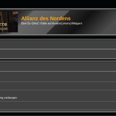
Allianz des Nordens
Eine Ex-DAoC-Gilde auf Avalon(Limors)/Midgard
ung verbergen