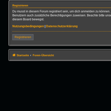
Registrieren
Du musst in diesem Forum registriert sein, um dich anmelden zu können. D
Benutzern auch zusätzliche Berechtigungen zuweisen. Beachte bitte unse
diesem Board bewegst.
Nutzungsbedingungen
|
Datenschutzerklärung
Registrieren
Startseite
Foren-Übersicht