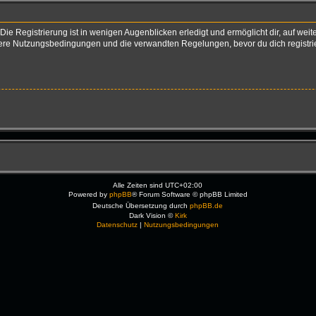
ie Registrierung ist in wenigen Augenblicken erledigt und ermöglicht dir, auf weit
re Nutzungsbedingungen und die verwandten Regelungen, bevor du dich registriers
Alle Zeiten sind
UTC+02:00
Powered by
phpBB
® Forum Software © phpBB Limited
Deutsche Übersetzung durch
phpBB.de
Dark Vision ©
Kirk
Datenschutz
|
Nutzungsbedingungen