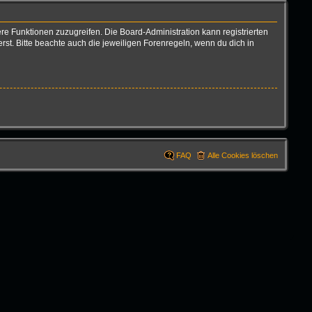
ere Funktionen zuzugreifen. Die Board-Administration kann registrierten
t. Bitte beachte auch die jeweiligen Forenregeln, wenn du dich in
FAQ
Alle Cookies löschen