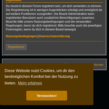
Registrieren
Du musst in diesem Forum registriert sein, um dich anmelden zu können.
Die Registrierung ist in wenigen Augenblicken erledigt und ermöglicht dir,
auf weitere Funktionen zuzugreifen. Die Board-Administration kann
registrierten Benutzern auch zusätzliche Berechtigungen zuweisen.
Beachte bitte unsere Nutzungsbedingungen und die verwandten
Regelungen, bevor du dich registrierst. Bitte beachte auch die jeweiligen
Forenregeln, wenn du dich in diesem Board bewegst.
Nutzungsbedingungen
|
Datenschutzerklärung
Registrieren
Startseite
Foren-Übersicht
FAQ
Alle Cookies löschen
Diese Website nutzt Cookies, um dir den
Alle Zeiten sind
UTC+02:00
bestmöglichen Komfort bei der Nutzung zu
Powered by
phpBB
® Forum Software © phpBB Limited
Deutsche Übersetzung durch
phpBB.de
bieten.
Mehr erfahren
Dark Vision ©
Kirk
Datenschutz
|
Nutzungsbedingungen
Verstanden!