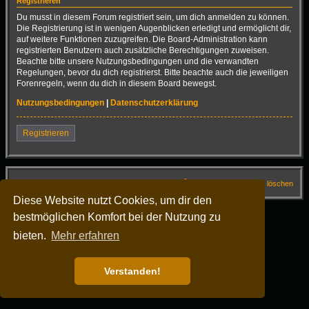
Registrieren
Du musst in diesem Forum registriert sein, um dich anmelden zu können.
Die Registrierung ist in wenigen Augenblicken erledigt und ermöglicht dir,
auf weitere Funktionen zuzugreifen. Die Board-Administration kann
registrierten Benutzern auch zusätzliche Berechtigungen zuweisen.
Beachte bitte unsere Nutzungsbedingungen und die verwandten
Regelungen, bevor du dich registrierst. Bitte beachte auch die jeweiligen
Forenregeln, wenn du dich in diesem Board bewegst.
Nutzungsbedingungen
|
Datenschutzerklärung
Registrieren
Startseite
Foren-Übersicht
FAQ
Alle Cookies löschen
Diese Website nutzt Cookies, um dir den
Alle Zeiten sind
UTC+02:00
bestmöglichen Komfort bei der Nutzung zu
Powered by
phpBB
® Forum Software © phpBB Limited
Deutsche Übersetzung durch
phpBB.de
bieten.
Mehr erfahren
Dark Vision ©
Kirk
Datenschutz
|
Nutzungsbedingungen
Verstanden!