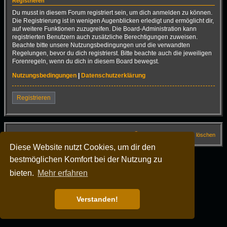
Registrieren
Du musst in diesem Forum registriert sein, um dich anmelden zu können.
Die Registrierung ist in wenigen Augenblicken erledigt und ermöglicht dir,
auf weitere Funktionen zuzugreifen. Die Board-Administration kann
registrierten Benutzern auch zusätzliche Berechtigungen zuweisen.
Beachte bitte unsere Nutzungsbedingungen und die verwandten
Regelungen, bevor du dich registrierst. Bitte beachte auch die jeweiligen
Forenregeln, wenn du dich in diesem Board bewegst.
Nutzungsbedingungen
|
Datenschutzerklärung
Registrieren
Startseite
Foren-Übersicht
FAQ
Alle Cookies löschen
Diese Website nutzt Cookies, um dir den
Alle Zeiten sind
UTC+02:00
bestmöglichen Komfort bei der Nutzung zu
Powered by
phpBB
® Forum Software © phpBB Limited
Deutsche Übersetzung durch
phpBB.de
bieten.
Mehr erfahren
Dark Vision ©
Kirk
Datenschutz
|
Nutzungsbedingungen
Verstanden!