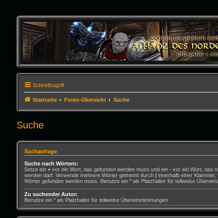
Schnellzugriff
Startseite
Foren-Übersicht
Suche
Suche
Suchanfrage
Suche nach Wörtern:
Setze ein
+
vor ein Wort, das gefunden werden muss und ein
-
vor ein Wort, das n
werden darf. Verwende mehrere Wörter getrennt durch
|
innerhalb einer Klammer,
Wörter gefunden werden muss. Benutze ein * als Platzhalter für teilweise Überei
Zu suchender Autor:
Benutze ein * als Platzhalter für teilweise Übereinstimmungen.