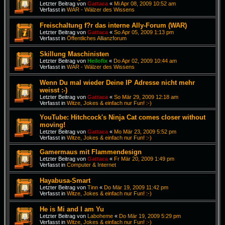
Letzter Beitrag von
Gattaca
«
Mi Apr 08, 2009 10:52 am
Verfasst in
WAR - Wälzer des Wissens
Freischaltung f?r das interne Ally-Forum (WAR)
Letzter Beitrag von
Gattaca
«
So Apr 05, 2009 1:13 pm
Verfasst in
Öffentliches Allianzforum
Skillung Maschinisten
Letzter Beitrag von
Heilofix
«
Do Apr 02, 2009 10:44 am
Verfasst in
WAR - Wälzer des Wissens
Wenn Du mal wieder Deine IP Adresse nicht mehr
weisst :-)
Letzter Beitrag von
Gattaca
«
So Mär 29, 2009 12:18 am
Verfasst in
Witze, Jokes & einfach nur Fun! :-)
YouTube: Hitchcock's Ninja Cat comes closer without
moving!
Letzter Beitrag von
Gattaca
«
Mo Mär 23, 2009 5:52 pm
Verfasst in
Witze, Jokes & einfach nur Fun! :-)
Gamermaus mit Flammendesign
Letzter Beitrag von
Gattaca
«
Fr Mär 20, 2009 1:49 pm
Verfasst in
Computer & Internet
Hayabusa-Smart
Letzter Beitrag von
Tinn
«
Do Mär 19, 2009 11:42 pm
Verfasst in
Witze, Jokes & einfach nur Fun! :-)
He is Mi and I am Yu
Letzter Beitrag von
Laboheme
«
Do Mär 19, 2009 5:29 pm
Verfasst in
Witze, Jokes & einfach nur Fun! :-)