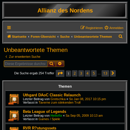
Allianz des Nordens
Registrieren
Anmelden
S
Startseite
Foren-Übersicht
Suche
Unbeantwortete Themen
u
Unbeantwortete Themen
c
Zur erweiterten Suche
h
Suche
Erweiterte Suche
e
Seite
1
von
13
2
3
4
5
13
1
Die Suche ergab 254 Treffer
…
Nächst
Themen
Uthgard DAoC Classic Relaunch
Letzter Beitrag von
Gretschka
«
So Jan 08, 2017 10:15 pm
Verfasst in
Taverne zum stinkenden Troll
Beta League of Legends
Letzter Beitrag von
Heilofix
«
Sa Sep 05, 2009 10:13 am
Verfasst in
Games / Spiele
RVR R?stungssets