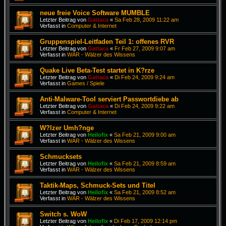
neue freie Voice Software MUMBLE
Letzter Beitrag von
Gattaca
«
Sa Feb 28, 2009 11:22 am
Verfasst in
Computer & Internet
Gruppenspiel-Leitfaden Teil 1: offenes RVR
Letzter Beitrag von
Gattaca
«
Fr Feb 27, 2009 9:07 am
Verfasst in
WAR - Wälzer des Wissens
Quake Live Beta-Test startet in K?rze
Letzter Beitrag von
Gattaca
«
Di Feb 24, 2009 9:24 am
Verfasst in
Games / Spiele
Anti-Malware-Tool serviert Passwortdiebe ab
Letzter Beitrag von
Gattaca
«
Di Feb 24, 2009 9:22 am
Verfasst in
Computer & Internet
W?lzer Umh?nge
Letzter Beitrag von
Heilofix
«
Sa Feb 21, 2009 9:00 am
Verfasst in
WAR - Wälzer des Wissens
Schmucksets
Letzter Beitrag von
Heilofix
«
Sa Feb 21, 2009 8:59 am
Verfasst in
WAR - Wälzer des Wissens
Taktik-Maps, Schmuck-Sets und Titel
Letzter Beitrag von
Heilofix
«
Sa Feb 21, 2009 8:52 am
Verfasst in
WAR - Wälzer des Wissens
Switch s. WoW
Letzter Beitrag von
Heilofix
«
Di Feb 17, 2009 12:14 pm