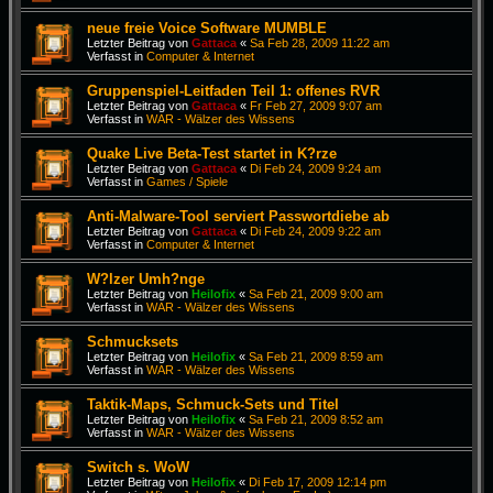
neue freie Voice Software MUMBLE
Letzter Beitrag von
Gattaca
«
Sa Feb 28, 2009 11:22 am
Verfasst in
Computer & Internet
Gruppenspiel-Leitfaden Teil 1: offenes RVR
Letzter Beitrag von
Gattaca
«
Fr Feb 27, 2009 9:07 am
Verfasst in
WAR - Wälzer des Wissens
Quake Live Beta-Test startet in K?rze
Letzter Beitrag von
Gattaca
«
Di Feb 24, 2009 9:24 am
Verfasst in
Games / Spiele
Anti-Malware-Tool serviert Passwortdiebe ab
Letzter Beitrag von
Gattaca
«
Di Feb 24, 2009 9:22 am
Verfasst in
Computer & Internet
W?lzer Umh?nge
Letzter Beitrag von
Heilofix
«
Sa Feb 21, 2009 9:00 am
Verfasst in
WAR - Wälzer des Wissens
Schmucksets
Letzter Beitrag von
Heilofix
«
Sa Feb 21, 2009 8:59 am
Verfasst in
WAR - Wälzer des Wissens
Taktik-Maps, Schmuck-Sets und Titel
Letzter Beitrag von
Heilofix
«
Sa Feb 21, 2009 8:52 am
Verfasst in
WAR - Wälzer des Wissens
Switch s. WoW
Letzter Beitrag von
Heilofix
«
Di Feb 17, 2009 12:14 pm