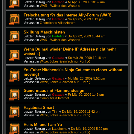
Letzter Beitrag von
Gattaca
«
Mi Apr 08, 2009 10:52 am
Verfasst in
WAR - Wälzer des Wissens
Freischaltung f?r das interne Ally-Forum (WAR)
Letzter Beitrag von
Gattaca
«
So Apr 05, 2009 1:13 pm
Verfasst in
Öffentliches Allianzforum
Skillung Maschinisten
Letzter Beitrag von
Heilofix
«
Do Apr 02, 2009 10:44 am
Verfasst in
WAR - Wälzer des Wissens
Wenn Du mal wieder Deine IP Adresse nicht mehr
weisst :-)
Letzter Beitrag von
Gattaca
«
So Mär 29, 2009 12:18 am
Verfasst in
Witze, Jokes & einfach nur Fun! :-)
YouTube: Hitchcock's Ninja Cat comes closer without
moving!
Letzter Beitrag von
Gattaca
«
Mo Mär 23, 2009 5:52 pm
Verfasst in
Witze, Jokes & einfach nur Fun! :-)
Gamermaus mit Flammendesign
Letzter Beitrag von
Gattaca
«
Fr Mär 20, 2009 1:49 pm
Verfasst in
Computer & Internet
Hayabusa-Smart
Letzter Beitrag von
Tinn
«
Do Mär 19, 2009 11:42 pm
Verfasst in
Witze, Jokes & einfach nur Fun! :-)
He is Mi and I am Yu
Letzter Beitrag von
Laboheme
«
Do Mär 19, 2009 5:29 pm
Verfasst in
Witze, Jokes & einfach nur Fun! :-)