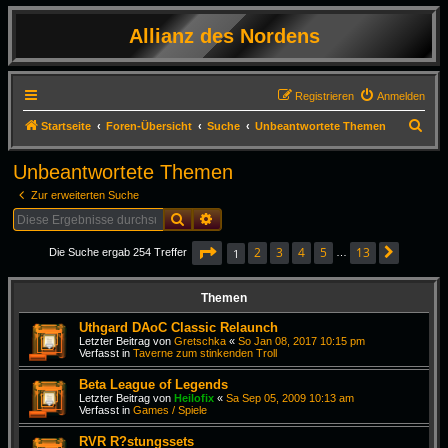
Allianz des Nordens
Registrieren
Anmelden
S
Startseite
Foren-Übersicht
Suche
Unbeantwortete Themen
u
Unbeantwortete Themen
c
Zur erweiterten Suche
h
Suche
Erweiterte Suche
e
Seite
1
von
13
2
3
4
5
13
1
Die Suche ergab 254 Treffer
…
Nächst
Themen
Uthgard DAoC Classic Relaunch
Letzter Beitrag von
Gretschka
«
So Jan 08, 2017 10:15 pm
Verfasst in
Taverne zum stinkenden Troll
Beta League of Legends
Letzter Beitrag von
Heilofix
«
Sa Sep 05, 2009 10:13 am
Verfasst in
Games / Spiele
RVR R?stungssets