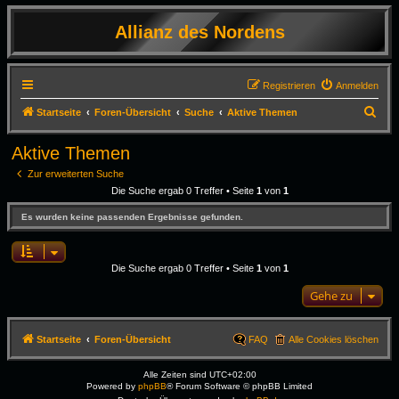
Allianz des Nordens
Registrieren
Anmelden
S
Startseite
Foren-Übersicht
Suche
Aktive Themen
u
Aktive Themen
c
Zur erweiterten Suche
h
Die Suche ergab 0 Treffer • Seite
1
von
1
e
Es wurden keine passenden Ergebnisse gefunden.
Die Suche ergab 0 Treffer • Seite
1
von
1
Gehe zu
Startseite
Foren-Übersicht
FAQ
Alle Cookies löschen
Alle Zeiten sind
UTC+02:00
Powered by
phpBB
® Forum Software © phpBB Limited