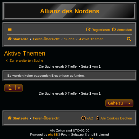
Allianz des Nordens
Registrieren
Anmelden
S
Startseite
Foren-Übersicht
Suche
Aktive Themen
u
Aktive Themen
c
Zur erweiterten Suche
h
Die Suche ergab 0 Treffer • Seite
1
von
1
e
Es wurden keine passenden Ergebnisse gefunden.
Die Suche ergab 0 Treffer • Seite
1
von
1
Gehe zu
Startseite
Foren-Übersicht
FAQ
Alle Cookies löschen
Alle Zeiten sind
UTC+02:00
Powered by
phpBB
® Forum Software © phpBB Limited