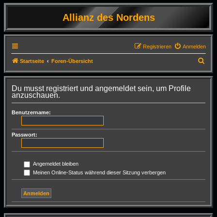
Allianz des Nordens
Registrieren
Anmelden
S
Startseite
Foren-Übersicht
u
c
Du musst registriert und angemeldet sein, um Profile
anzuschauen.
h
e
Benutzername:
Passwort:
Angemeldet bleiben
Meinen Online-Status während dieser Sitzung verbergen