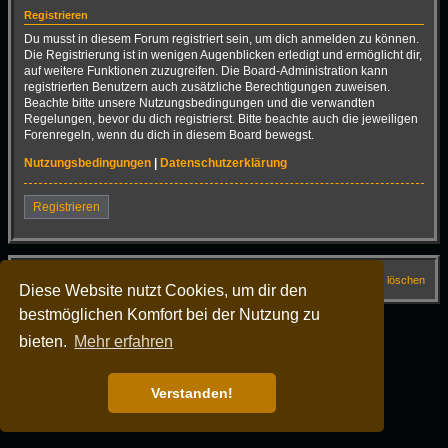
Registrieren
Du musst in diesem Forum registriert sein, um dich anmelden zu können.
Die Registrierung ist in wenigen Augenblicken erledigt und ermöglicht dir,
auf weitere Funktionen zuzugreifen. Die Board-Administration kann
registrierten Benutzern auch zusätzliche Berechtigungen zuweisen.
Beachte bitte unsere Nutzungsbedingungen und die verwandten
Regelungen, bevor du dich registrierst. Bitte beachte auch die jeweiligen
Forenregeln, wenn du dich in diesem Board bewegst.
Nutzungsbedingungen
|
Datenschutzerklärung
Registrieren
Startseite
Foren-Übersicht
FAQ
Alle Cookies löschen
Diese Website nutzt Cookies, um dir den
bestmöglichen Komfort bei der Nutzung zu
Alle Zeiten sind
UTC+02:00
Powered by
phpBB
® Forum Software © phpBB Limited
bieten.
Mehr erfahren
Deutsche Übersetzung durch
phpBB.de
Dark Vision ©
Kirk
Datenschutz
|
Nutzungsbedingungen
Verstanden!