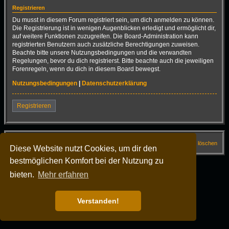
Registrieren
Du musst in diesem Forum registriert sein, um dich anmelden zu können.
Die Registrierung ist in wenigen Augenblicken erledigt und ermöglicht dir,
auf weitere Funktionen zuzugreifen. Die Board-Administration kann
registrierten Benutzern auch zusätzliche Berechtigungen zuweisen.
Beachte bitte unsere Nutzungsbedingungen und die verwandten
Regelungen, bevor du dich registrierst. Bitte beachte auch die jeweiligen
Forenregeln, wenn du dich in diesem Board bewegst.
Nutzungsbedingungen
|
Datenschutzerklärung
Registrieren
Startseite
Foren-Übersicht
FAQ
Alle Cookies löschen
Diese Website nutzt Cookies, um dir den
bestmöglichen Komfort bei der Nutzung zu
Alle Zeiten sind
UTC+02:00
Powered by
phpBB
® Forum Software © phpBB Limited
bieten.
Mehr erfahren
Deutsche Übersetzung durch
phpBB.de
Dark Vision ©
Kirk
Datenschutz
|
Nutzungsbedingungen
Verstanden!