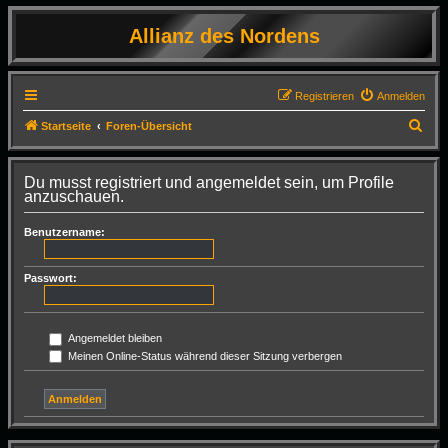
Allianz des Nordens
Registrieren
Anmelden
S
Startseite
Foren-Übersicht
u
c
Du musst registriert und angemeldet sein, um Profile
anzuschauen.
h
e
Benutzername:
Passwort:
Angemeldet bleiben
Meinen Online-Status während dieser Sitzung verbergen