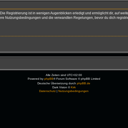
ie Registrierung ist in wenigen Augenblicken erledigt und ermöglicht dir, auf weit
re Nutzungsbedingungen und die verwandten Regelungen, bevor du dich registriers
Alle Zeiten sind
UTC+02:00
Powered by
phpBB
® Forum Software © phpBB Limited
Deutsche Übersetzung durch
phpBB.de
Dark Vision ©
Kirk
Datenschutz
|
Nutzungsbedingungen