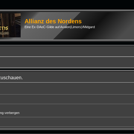
Allianz des Nordens
Eine Ex-DAoC-Gilde auf Avalon(Limors)/Midgard
nzuschauen.
ung verbergen