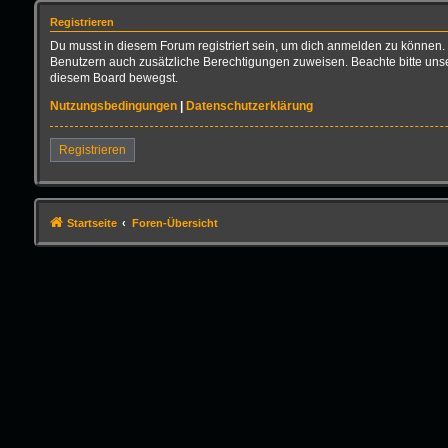
Registrieren
Du musst in diesem Forum registriert sein, um dich anmelden zu können. D
Benutzern auch zusätzliche Berechtigungen zuweisen. Beachte bitte unse
diesem Board bewegst.
Nutzungsbedingungen
|
Datenschutzerklärung
Registrieren
Startseite
Foren-Übersicht