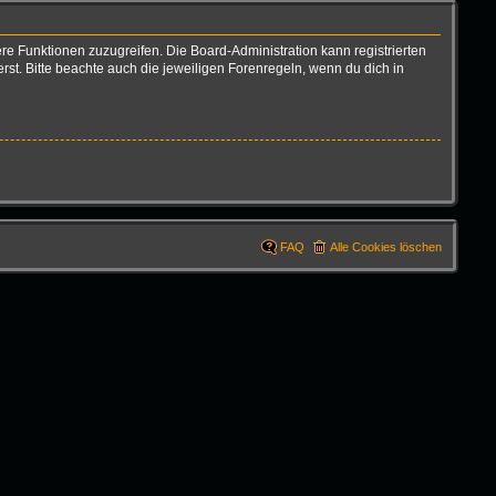
ere Funktionen zuzugreifen. Die Board-Administration kann registrierten
t. Bitte beachte auch die jeweiligen Forenregeln, wenn du dich in
FAQ
Alle Cookies löschen