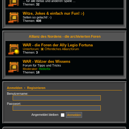
... für alle Betas und anderen Spiele ...
Themen:
32
Witze, Jokes & einfach nur Fun! :-)
Selten so gelacht! :-)
Themen:
408
Allianz des Nordens - die archivierten Foren
WAR - die Foren der Ally Legio Fortuna
Unterforum:
Öffentliches Allianzforum
Themen:
3
WAR - Wälzer des Wissens
Forum für Tipps und Tricks
Moderator:
Heilofix
Themen:
18
Anmelden
•
Registrieren
Benutzername:
Passwort:
Angemeldet bleiben