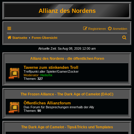
Allianz des Nordens
Registrieren
Anmelden
S
Startseite
Foren-Übersicht
u
Aktuelle Zeit: Sa Aug 08, 2026 12:00 am
c
Allianz des Nordens - die öffentlichen Foren
h
e
Taverne zum stinkenden Troll
Treffpunkt aller Spieler/Gamer/Zocker
Moderator:
Heilofix
Themen:
327
The Frozen Alliance - The Dark Age of Camelot (DAoC)
Öffentliches Allianzforum
Das Forum für Besprechungen innerhalb der Ally
Themen:
90
The Dark Age of Camelot - Tips&Tricks und Templates