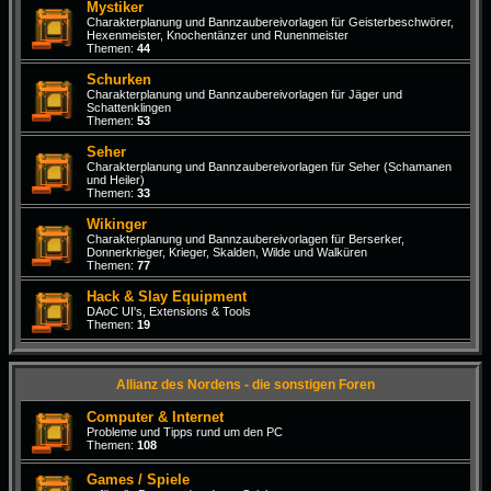
Mystiker
Charakterplanung und Bannzaubereivorlagen für Geisterbeschwörer,
Hexenmeister, Knochentänzer und Runenmeister
Themen:
44
Schurken
Charakterplanung und Bannzaubereivorlagen für Jäger und
Schattenklingen
Themen:
53
Seher
Charakterplanung und Bannzaubereivorlagen für Seher (Schamanen
und Heiler)
Themen:
33
Wikinger
Charakterplanung und Bannzaubereivorlagen für Berserker,
Donnerkrieger, Krieger, Skalden, Wilde und Walküren
Themen:
77
Hack & Slay Equipment
DAoC UI's, Extensions & Tools
Themen:
19
Allianz des Nordens - die sonstigen Foren
Computer & Internet
Probleme und Tipps rund um den PC
Themen:
108
Games / Spiele