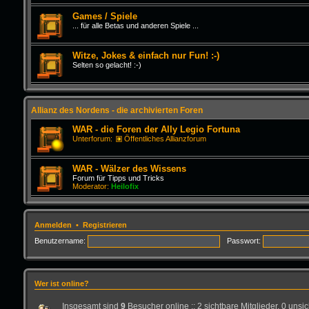
Games / Spiele
... für alle Betas und anderen Spiele ...
Witze, Jokes & einfach nur Fun! :-)
Selten so gelacht! :-)
Allianz des Nordens - die archivierten Foren
WAR - die Foren der Ally Legio Fortuna
Unterforum:
Öffentliches Allianzforum
WAR - Wälzer des Wissens
Forum für Tipps und Tricks
Moderator:
Heilofix
Anmelden
•
Registrieren
Benutzername:
Passwort:
Wer ist online?
Insgesamt sind
9
Besucher online :: 2 sichtbare Mitglieder, 0 uns