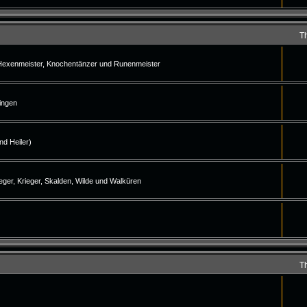
T
 Hexenmeister, Knochentänzer und Runenmeister
ingen
d Heiler)
ger, Krieger, Skalden, Wilde und Walküren
T