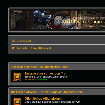
Schnellzugriff
Startseite
Foren-Übersicht
Allianz des Nordens - die öffentlichen Foren
Taverne zum stinkenden Troll
Treffpunkt aller Spieler/Gamer/Zocker
Moderator:
Heilofix
The Frozen Alliance - The Dark Age of Camelot (DAoC)
Öffentliches Allianzforum
Das Forum für Besprechungen innerhalb der Ally