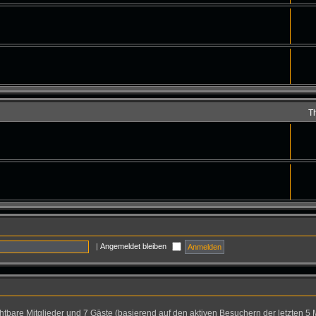
T
|
Angemeldet bleiben
ichtbare Mitglieder und 7 Gäste (basierend auf den aktiven Besuchern der letzten 5 