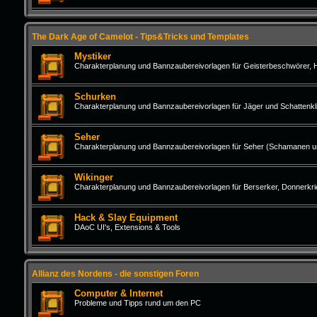
The Dark Age of Camelot - Tips&Tricks und Templates
Mystiker
Charakterplanung und Bannzaubereivorlagen für Geisterbeschwörer,
Schurken
Charakterplanung und Bannzaubereivorlagen für Jäger und Schattenkl
Seher
Charakterplanung und Bannzaubereivorlagen für Seher (Schamanen un
Wikinger
Charakterplanung und Bannzaubereivorlagen für Berserker, Donnerkrie
Hack & Slay Equipment
DAoC UI's, Extensions & Tools
Allianz des Nordens - die sonstigen Foren
Computer & Internet
Probleme und Tipps rund um den PC