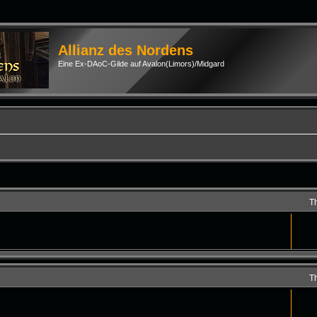
Allianz des Nordens
Eine Ex-DAoC-Gilde auf Avalon(Limors)/Midgard
T
T